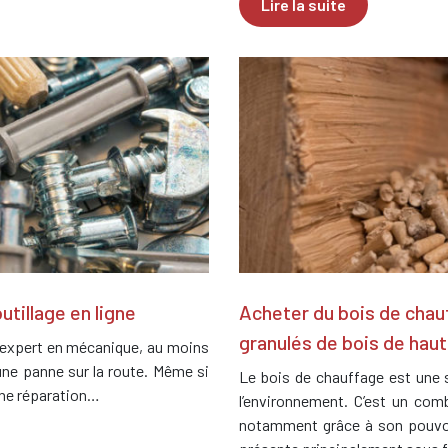
Lire la suite
utillage en ligne
Acheter du bois de chau
granulés de bois de haut
 expert en mécanique, au moins
une panne sur la route. Même si
Le bois de chauffage est une 
une réparation…
l’environnement. C’est un com
notamment grâce à son pouvoir