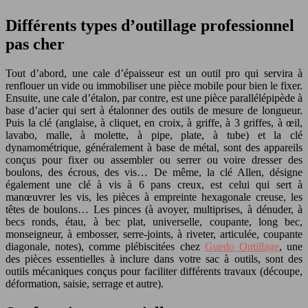
Différents types d’outillage professionnel
pas cher
Tout d’abord, une cale d’épaisseur est un outil pro qui servira à
renflouer un vide ou immobiliser une pièce mobile pour bien le fixer.
Ensuite, une cale d’étalon, par contre, est une pièce parallélépipède à
base d’acier qui sert à étalonner des outils de mesure de longueur.
Puis la clé (anglaise, à cliquet, en croix, à griffe, à 3 griffes, à œil,
lavabo, malle, à molette, à pipe, plate, à tube) et la clé
dynamométrique, généralement à base de métal, sont des appareils
conçus pour fixer ou assembler ou serrer ou voire dresser des
boulons, des écrous, des vis… De même, la clé Allen, désigne
également une clé à vis à 6 pans creux, est celui qui sert à
manœuvrer les vis, les pièces à empreinte hexagonale creuse, les
têtes de boulons… Les pinces (à avoyer, multiprises, à dénuder, à
becs ronds, étau, à bec plat, universelle, coupante, long bec,
monseigneur, à embosser, serre-joints, à riveter, articulée, coupante
diagonale, notes), comme plébiscitées chez
Guedo Outillage
, une
des pièces essentielles à inclure dans votre sac à outils, sont des
outils mécaniques conçus pour faciliter différents travaux (découpe,
déformation, saisie, serrage et autre).